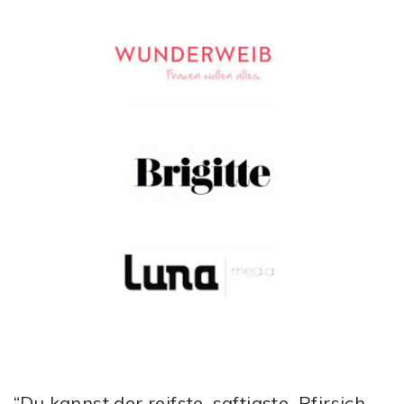
“Du kannst der reifste, saftigste Pfirsich