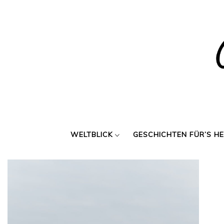
Skip
to
content
WELTBLICK
GESCHICHTEN FÜR’S H