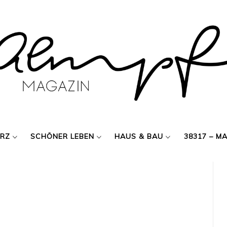
ERZ
SCHÖNER LEBEN
HAUS & BAU
38317 – M