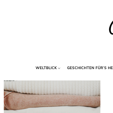
Skip
to
content
WELTBLICK
GESCHICHTEN FÜR’S H