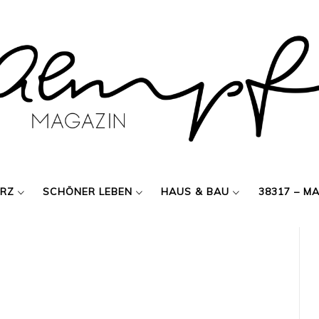
ERZ
SCHÖNER LEBEN
HAUS & BAU
38317 – M