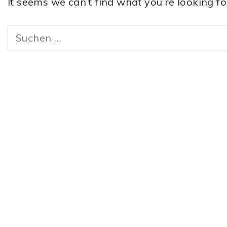
It seems we can’t find what you’re looking f
Suchen
nach: