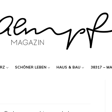
ERZ
SCHÖNER LEBEN
HAUS & BAU
38317 – M