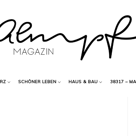
ERZ
SCHÖNER LEBEN
HAUS & BAU
38317 – M