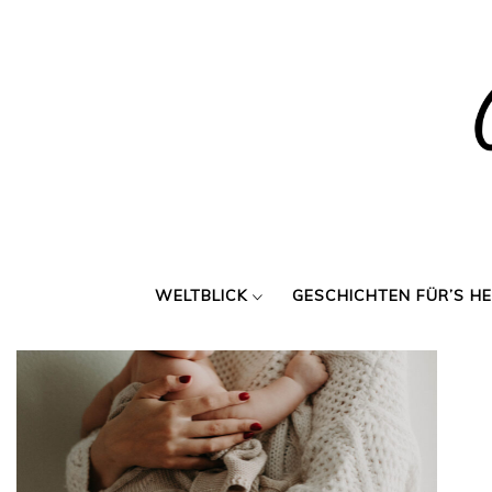
Skip
to
content
WELTBLICK
GESCHICHTEN FÜR’S H