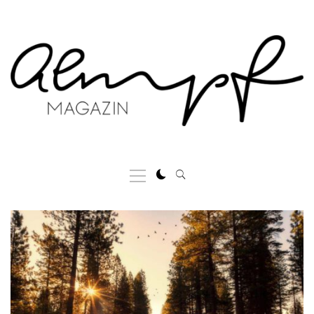
Skip
to
content
Primary
Menu