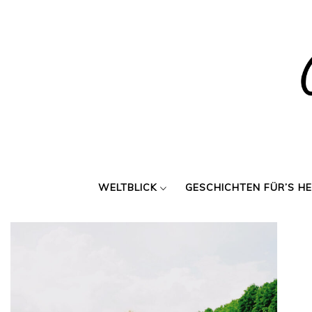
Skip
to
content
WELTBLICK
GESCHICHTEN FÜR’S H