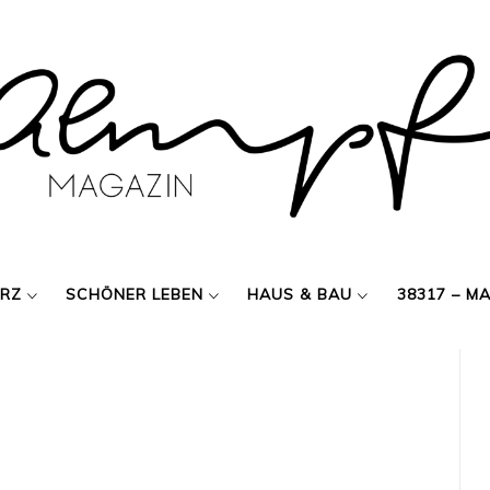
ERZ
SCHÖNER LEBEN
HAUS & BAU
38317 – M