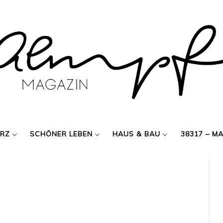
ERZ
SCHÖNER LEBEN
HAUS & BAU
38317 – M