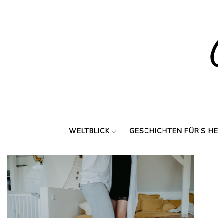
Skip
to
content
WELTBLICK
GESCHICHTEN FÜR’S H