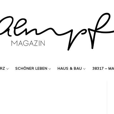
ERZ
SCHÖNER LEBEN
HAUS & BAU
38317 – M