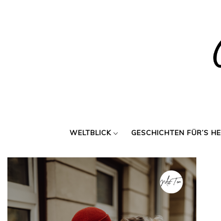
Skip
to
content
WELTBLICK
GESCHICHTEN FÜR’S H