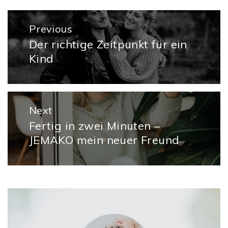
Beitragsnavigation
Previous
Der richtige Zeitpunkt für ein
Previous
Kind
post:
Next
Fertig in zwei Minuten –
Next
JEMAKO mein neuer Freund
post: