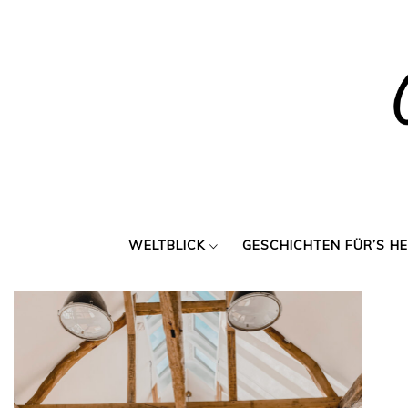
Skip
to
content
WELTBLICK
GESCHICHTEN FÜR’S H