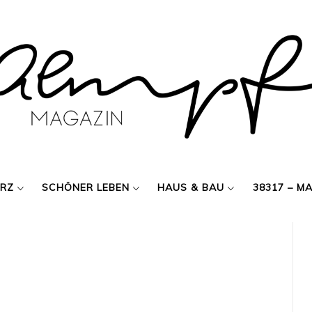
ERZ
SCHÖNER LEBEN
HAUS & BAU
38317 – M