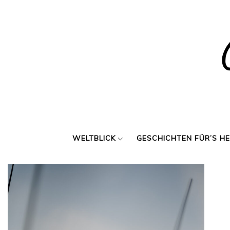
Skip
to
content
WELTBLICK
GESCHICHTEN FÜR’S H