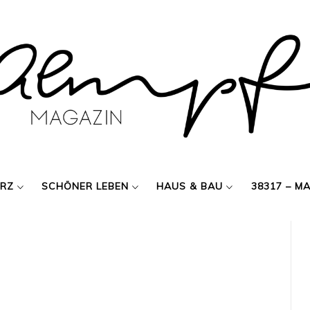
ERZ
SCHÖNER LEBEN
HAUS & BAU
38317 – M