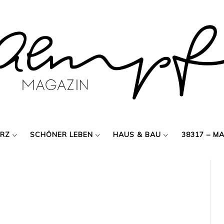
ERZ
SCHÖNER LEBEN
HAUS & BAU
38317 – M