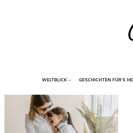
Skip
to
content
WELTBLICK
GESCHICHTEN FÜR’S H