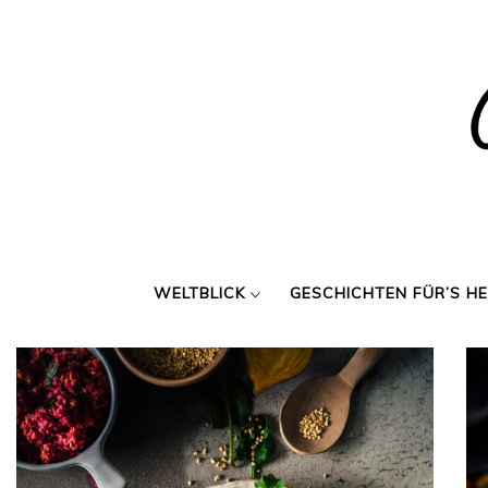
Skip
to
content
WELTBLICK
GESCHICHTEN FÜR’S H