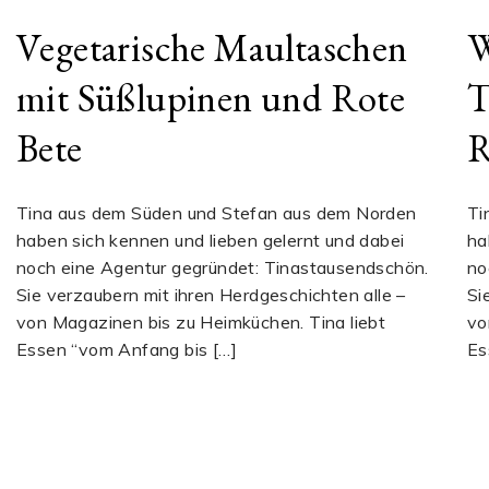
Vegetarische Maultaschen
W
mit Süßlupinen und Rote
T
Bete
R
Tina aus dem Süden und Stefan aus dem Norden
Ti
haben sich kennen und lieben gelernt und dabei
ha
noch eine Agentur gegründet: Tinastausendschön.
no
Sie verzaubern mit ihren Herdgeschichten alle –
Si
von Magazinen bis zu Heimküchen. Tina liebt
vo
Essen “vom Anfang bis […]
Es