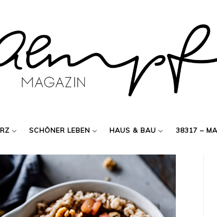
ERZ
SCHÖNER LEBEN
HAUS & BAU
38317 – M