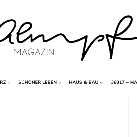
ERZ
SCHÖNER LEBEN
HAUS & BAU
38317 – M