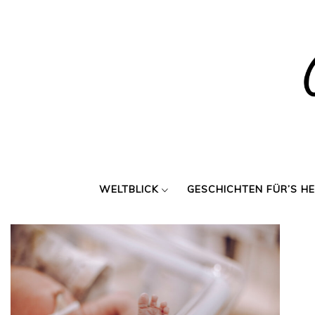
Skip
to
content
WELTBLICK
GESCHICHTEN FÜR’S H