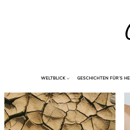
Skip
to
content
WELTBLICK
GESCHICHTEN FÜR’S H