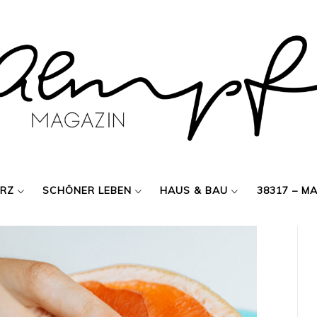
ERZ
SCHÖNER LEBEN
HAUS & BAU
38317 – M