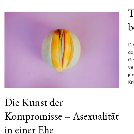
T
b
Di
da
Ge
ve
je
Kr
Die Kunst der
Kompromisse – Asexualität
in einer Ehe