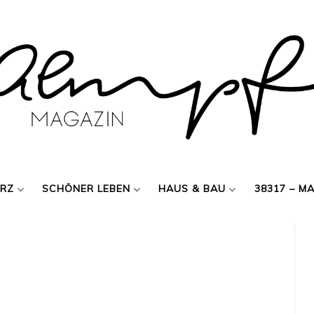
ERZ
SCHÖNER LEBEN
HAUS & BAU
38317 – M