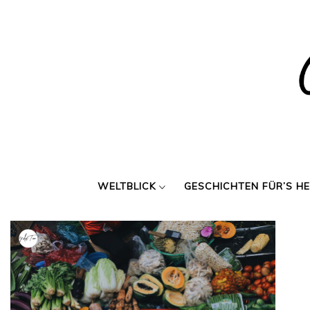
Skip
to
content
WELTBLICK
GESCHICHTEN FÜR’S H