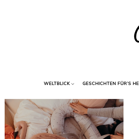
Skip
to
content
WELTBLICK
GESCHICHTEN FÜR’S H