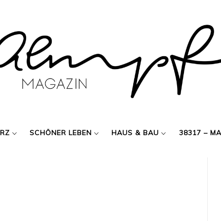
ERZ
SCHÖNER LEBEN
HAUS & BAU
38317 – M