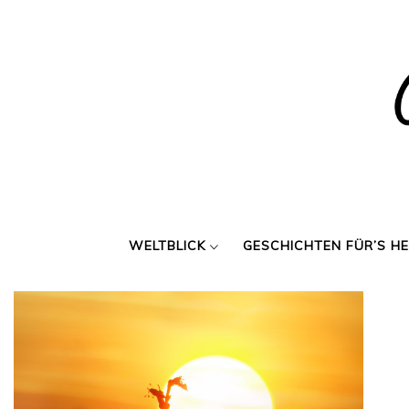
Skip
to
content
WELTBLICK
GESCHICHTEN FÜR’S H