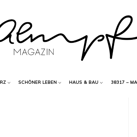
ERZ
SCHÖNER LEBEN
HAUS & BAU
38317 – M