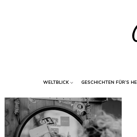
Skip
to
content
WELTBLICK
GESCHICHTEN FÜR’S H