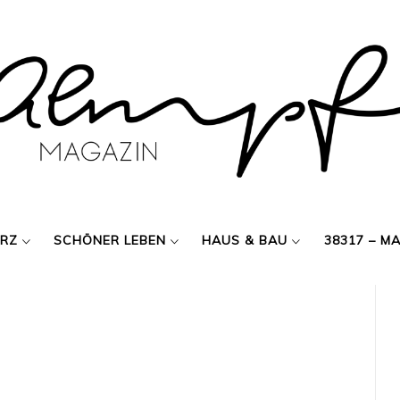
ERZ
SCHÖNER LEBEN
HAUS & BAU
38317 – M