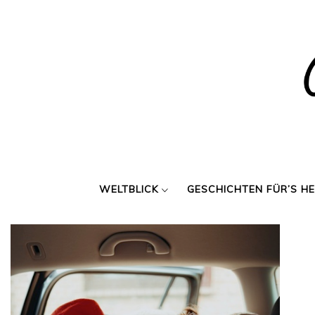
Skip
to
content
WELTBLICK
GESCHICHTEN FÜR’S H