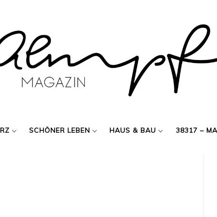
ERZ
SCHÖNER LEBEN
HAUS & BAU
38317 – M