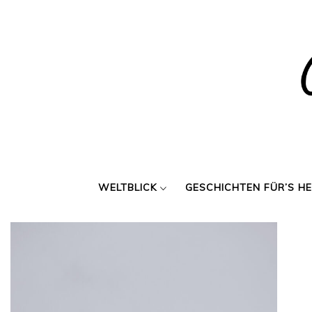
Skip
to
content
WELTBLICK
GESCHICHTEN FÜR’S H