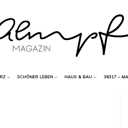
ERZ
SCHÖNER LEBEN
HAUS & BAU
38317 – M