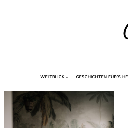
Skip
to
content
WELTBLICK
GESCHICHTEN FÜR’S H