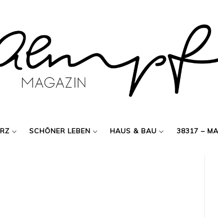
ERZ
SCHÖNER LEBEN
HAUS & BAU
38317 – M